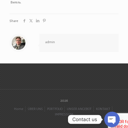
Вигель.
Share
admin
2026
Home
ÜBER UNS
PORTFOLIO
UNSER ANGEBOT
KONTAKT
IMPRESSUM
Contact us