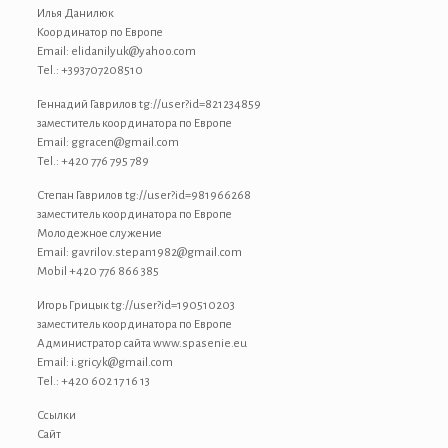
Илья Данилюк
Координатор по Европе
Email: elidanilyuk@yahoo.com
Tel.: +393707208510
Геннадий Гаврилов tg://user?id=821234859
заместитель координатора по Европе
Email: ggracen@gmail.com
Tel.: +420 776 795 789
Степан Гаврилов tg://user?id=981966268
заместитель координатора по Европе
Молодежное служение
Email: gavrilov.stepan1982@gmail.com
Mobil +420 776 866 385
Игорь Грицык tg://user?id=190510203
заместитель координатора по Европе
Администратор сайта www.spasenie.eu
Email: i.gricyk@gmail.com
Tel.: +420 602 17 16 13
Ссылки
Сайт